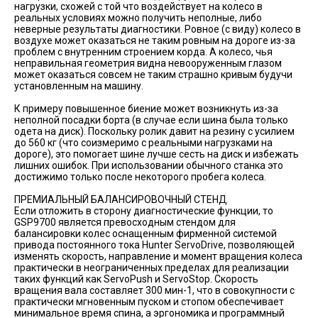
нагрузки, схожей с той что воздействует на колесо в
реальных условиях можно получить неполные, либо
неверные результаты диагностики. Ровное (с виду) колесо в
воздухе может оказаться не таким ровным на дороге из-за
проблем с внутренним строением корда. А колесо, чья
неправильная геометрия видна невооруженным глазом
может оказаться совсем не таким страшно кривым будучи
установленным на машину.
К примеру повышенное биение может возникнуть из-за
неполной посадки борта (в случае если шина была только
одета на диск). Поскольку ролик давит на резину с усилием
до 560 кг (что соизмеримо с реальными нагрузками на
дороге), это помогает шине лучше сесть на диск и избежать
лишних ошибок. При использовании обычного станка это
достижимо только после некоторого пробега колеса.
ПРЕМИАЛЬНЫЙ БАЛАНСИРОВОЧНЫЙ СТЕНД
Если отложить в сторону диагностические функции, то
GSP9700 является превосходным стендом для
балансировки колес оснащенным фирменной системой
привода постоянного тока Hunter ServoDrive, позволяющей
изменять скорость, направление и момент вращения колеса
практически в неограниченных пределах для реализации
таких функций как ServoPush и ServoStop. Скорость
вращения вала составляет 300 мин-1, что в совокупности с
практически мгновенным пуском и стопом обеспечивает
минимальное время спина, а эргономика и программный