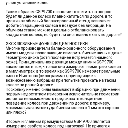
углов установки колес.
Таким образом GSP9700 позволяет ответить на вопрос
будет ли данное колесо плавно катиться по дороге, в то
время как обычный балансировочный стенд позволяет
добиться вращения колеса в воздухе без вибраций. На
обычном станке можно идеально отбалансировать
квадратное колесо, но будет ли оно плавно ехать по дороге?
ЭКСКЛЮЗИВНЫЕ ФУНКЦИИ ДИАГНОСТИКИ
Многие производители балансировочного оборудования
имеют модели, позволяющие измерить биение шины и даже
геометрию диска (хотя последнее встречается намного
реже). Принципиальная разница между ними и GSP9700
заключается в том, что все они измеряют геометрию колеса
в миллиметрах, в то время как GSP9700 измеряет реальные
силы в Ньютонах (килограммах), приводящие к
возникновению вибрации при попытке проехать на таком
колесе по ровной дороге.
Поскольку именно силы вызывают вибрацию при движении,
первым недостатком измерения исключительно геометрии
является невозможность предсказать конкретное
поведение колеса при движении по дороге: к примеру,
максимальная амплитуда биения колеса в 1 мм это хорошо
или плохо?
Вторым и главным преимуществом GSP 9700 является
измерение свойств колеса под нагрузкой. Не прилагая