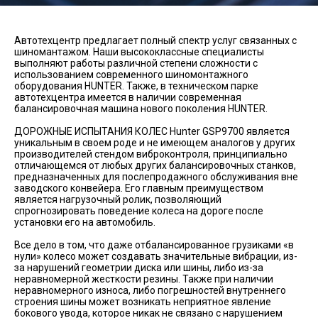
Автотехцентр предлагает полный спектр услуг связанных с
шиномантажом. Наши высококлассные специалисты
выполняют работы различной степени сложности с
использованием современного шиномонтажного
оборудования HUNTER. Также, в техническом парке
автотехцентра имеется в наличии современная
балансировочная машина нового поколения HUNTER.
ДОРОЖНЫЕ ИСПЫТАНИЯ КОЛЕС Hunter GSP9700 является
уникальным в своем роде и не имеющем аналогов у других
производителей стендом виброконтроля, принципиально
отличающемся от любых других балансировочных станков,
предназначенных для послепродажного обслуживания вне
заводского конвейера. Его главным преимуществом
является нагрузочный ролик, позволяющий
спрогнозировать поведение колеса на дороге после
установки его на автомобиль.
Все дело в том, что даже отбалансированное грузиками «в
нули» колесо может создавать значительные вибрации, из-
за нарушений геометрии диска или шины, либо из-за
неравномерной жесткости резины. Также при наличии
неравномерного износа, либо погрешностей внутреннего
строения шины может возникать неприятное явление
бокового увода, которое никак не связано с нарушением